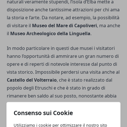
naturali veramente stupendi, l’isola d’Elba mette a
disposizione anche tantissime attrazioni per chi ama
la storia e l’arte. Da notare, ad esempio, la possibilità
di visitare il
Museo del Mare di Capoliveri
, ma anche
il
Museo Archeologico
della Linguella
.
In modo particolare in questi due musei i visitatori
hanno l’opportunità di ammirare un gran numero di
opere e di reperti di notevole interesse dal punto di
vista storico. Impossibile perdersi una visita anche al
Castello del Volterraio
, che è stato realizzato dal
popolo degli Etruschi e che è stato in grado di
rimanere ben saldo al suo posto, nonostante abbia
dovuto affrontare anche un gran numero di attacchi
da parte dei pirati saraceni. Da non perdere, infine, a
Consenso sui Cookie
Portoferraio, la
Villa Mulini
: merita una visita, anche
Utilizziamo i cookie per ottimizzare il nostro sito