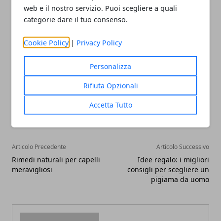
solo per il fatto che si tratta dell’antica residenza di
web e il nostro servizio. Puoi scegliere a quali
Napoleone, dove si può ammirare uno spettacolare
categorie dare il tuo consenso.
giardino all’italiana.
Cookie Policy
|
Privacy Policy
Personalizza
Rifiuta Opzionali
Facebook
Twitter
Whatsapp
Accetta Tutto
Articolo Precedente
Articolo Successivo
Rimedi naturali per capelli
Idee regalo: i migliori
meravigliosi
consigli per scegliere un
pigiama da uomo