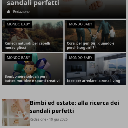
sandali perfetti
di
- Redazione
MONDO BABY
MONDO BABY
Rimedi naturali per capelli
Corsi per genitori: quando e
meravigliosi
perché seguirli?
MONDO BABY
MONDO BABY
Bomboniere solidali per il
battesimo: idee e spunti creativi
Idee per arredare la zona living
Bimbi ed estate: alla ricerca dei
sandali perfetti
Redazione
- 19 giu 2026