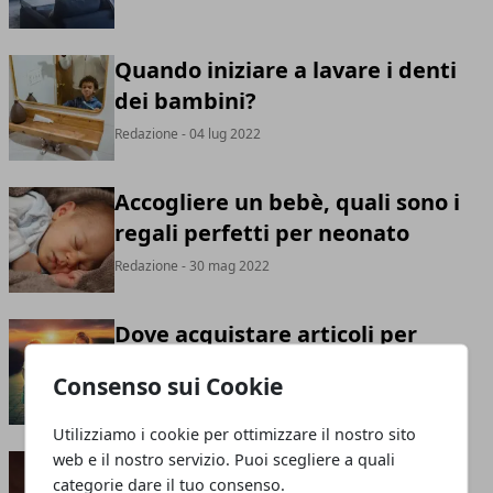
Quando iniziare a lavare i denti
dei bambini?
Redazione
- 04 lug 2022
Accogliere un bebè, quali sono i
regali perfetti per neonato
Redazione
- 30 mag 2022
Dove acquistare articoli per
bambini online?
Consenso sui Cookie
Redazione
- 02 mag 2022
Utilizziamo i cookie per ottimizzare il nostro sito
web e il nostro servizio. Puoi scegliere a quali
Dove acquistare abbigliamento
categorie dare il tuo consenso.