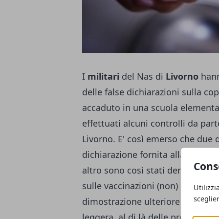
I
militari
del Nas di
Livorno
hann
delle false dichiarazioni sulla cop
accaduto in una scuola elementa
effettuati alcuni controlli da par
Livorno. E' così emerso che due 
dichiarazione fornita alla scuol
Cons
altro sono così stati denunciati 
sulle vaccinazioni (non) effettuat
Utilizzi
sceglie
dimostrazione ulteriore che si tr
leggera, al di là delle proprie con