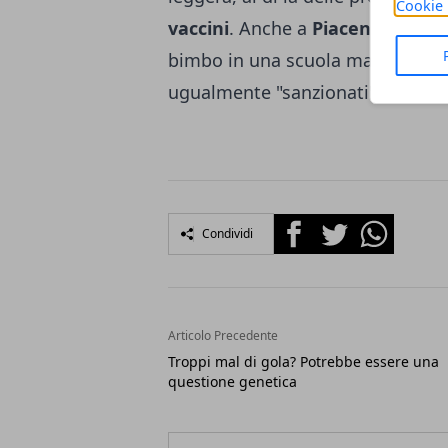
Cookie 
vaccini
. Anche a
Piacenza
è stat
bimbo in una scuola materna, con
ugualmente "sanzionati" con la s
Facebook
Twitter
Whatsapp
Condividi
Articolo Precedente
Troppi mal di gola? Potrebbe essere una
questione genetica