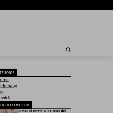
Cerca
TEGORIE
mme
do baby
ws
iosità
TICOLI POPOLARI
Bimbi ed estate: alla ricerca dei