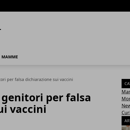
MAMME
ri per falsa dichiarazione sui vaccini
CA
Ma
genitori per falsa
Mon
ui vaccini
Ne
Cur
AR