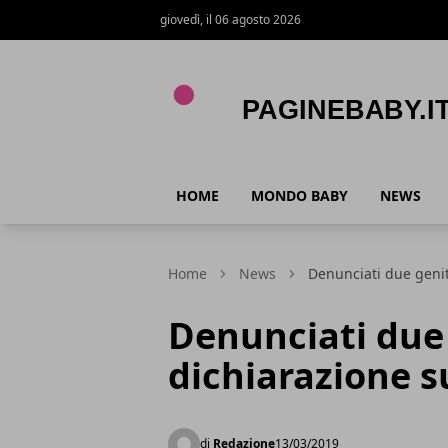
giovedì, il 06 agosto 2026
PagineBaby.it
HOME
MONDO BABY
NEWS
Home
News
Denunciati due genito
Denunciati due 
dichiarazione s
di
Redazione
13/03/2019