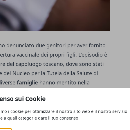
o denunciato due genitori per aver fornito
ertura vaccinale dei propri figli. L'episodio è
re del capoluogo toscano, dove sono stati
te del Nucleo per la Tutela della Salute di
diverse
famiglie
hanno mentito nella
a: il papà di un bambino e la mamma di un
enso sui Cookie
per falso in atto pubblico per aver mentito
e dai propri figli. Insomma, è la
amo i cookie per ottimizzare il nostro sito web e il nostro servizio.
re a quali categorie dare il tuo consenso.
atta di un tema da non prendere alla
vinzioni (o in alcuni casi credenze) sui