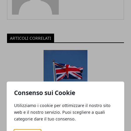
ARTICOLI CORRELATI
Consenso sui Cookie
Come insegnare l’inglese ai bambini
Utilizziamo i cookie per ottimizzare il nostro sito
web e il nostro servizio. Puoi scegliere a quali
05/11/2022
categorie dare il tuo consenso.