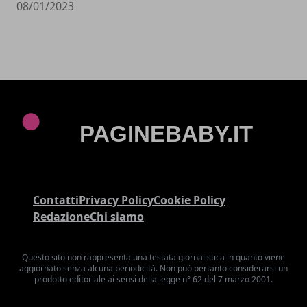
08/01/2023
Contatti
Privacy Policy
Cookie Policy
Redazione
Chi siamo
Questo sito non rappresenta una testata giornalistica in quanto viene
aggiornato senza alcuna periodicità. Non può pertanto considerarsi un
prodotto editoriale ai sensi della legge n° 62 del 7 marzo 2001.