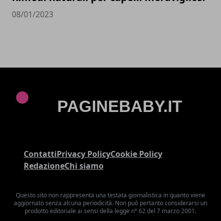
08/01/2023
Contatti
Privacy Policy
Cookie Policy
Redazione
Chi siamo
Questo sito non rappresenta una testata giornalistica in quanto viene
aggiornato senza alcuna periodicità. Non può pertanto considerarsi un
prodotto editoriale ai sensi della legge n° 62 del 7 marzo 2001.