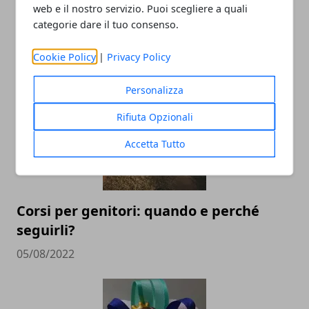
web e il nostro servizio. Puoi scegliere a quali
categorie dare il tuo consenso.
Rimedi naturali per capelli meravigliosi
Cookie Policy
|
Privacy Policy
08/01/2023
Personalizza
Rifiuta Opzionali
Accetta Tutto
Corsi per genitori: quando e perché
seguirli?
05/08/2022