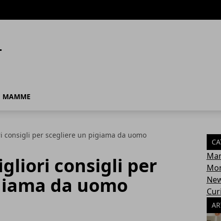
MAMME
ori consigli per scegliere un pigiama da uomo
CA
Ma
igliori consigli per
Mon
igiama da uomo
Ne
Cur
AR