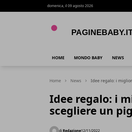
domenica, il 09 agosto 2026
PagineBaby.it
HOME
MONDO BABY
NEWS
Home
News
Idee regalo: i migli
Idee regalo: i m
scegliere un p
di
Redazione
12/11/2022