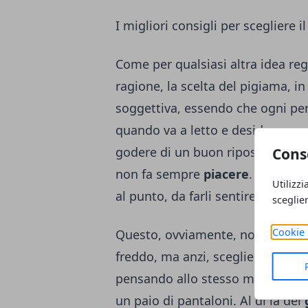
I migliori consigli per scegliere 
Come per qualsiasi altra idea reg
ragione, la scelta del pigiama, i
soggettiva, essendo che ogni p
quando va a letto e desidera ess
godere di un buon riposo. Agli uom
Cons
non fa sempre
piacere
. Per que
Utilizzi
al punto, da farli sentire liberi d
sceglie
Cookie 
Questo, ovviamente, non signific
freddo, ma anzi, scegliere con 
pensando allo stesso modo di c
un paio di pantaloni. Al di là dei