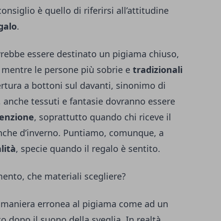
nsiglio è quello di riferirsi all’attitudine
galo
.
rebbe essere destinato un pigiama chiuso,
, mentre le persone più sobrie e
tradizionali
rtura a bottoni sul davanti, sinonimo di
 anche tessuti e fantasie dovranno essere
enzione
, soprattutto quando chi riceve il
anche d’inverno. Puntiamo, comunque, a
lità
, specie quando il regalo è sentito.
ento, che materiali scegliere?
in maniera erronea al pigiama come ad un
o dopo il suono della sveglia. In realtà,