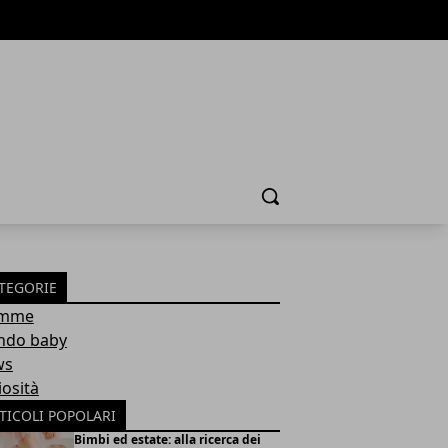
Cerca
TEGORIE
mme
do baby
ws
iosità
TICOLI POPOLARI
Bimbi ed estate: alla ricerca dei