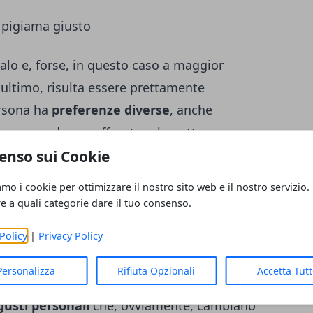
il pigiama giusto
alo e, forse, in questo caso a maggior
n ultimo, risulta essere prettamente
ersona ha
preferenze diverse
, anche
ere comodo per affrontare la notte e
ini, poi, l’idea di andare a letto vestiti
enso sui Cookie
sto, bisogna optare per
soluzioni comode
,
amo i cookie per ottimizzare il nostro sito web e il nostro servizio.
agli indumenti.
re a quali categorie dare il tuo consenso.
Policy
|
Privacy Policy
a rinunciare ai capi pesanti quando fa
consapevolezza un
buon pigiama invernale
,
Personalizza
Rifiuta Opzionali
Accetta Tut
ome faremmo per comprare una camicia o
gusti personali
che, ovviamente, cambiano