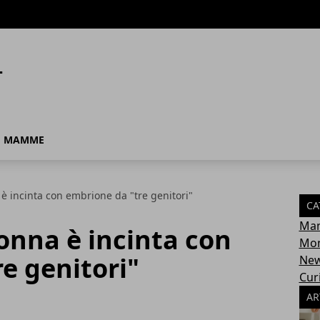
MAMME
è incinta con embrione da "tre genitori"
CA
Ma
onna è incinta con
Mon
e genitori"
Ne
Cur
AR