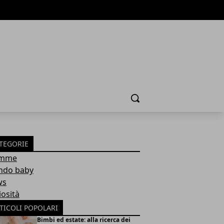
Cerca
TEGORIE
mme
do baby
ws
iosità
TICOLI POPOLARI
Bimbi ed estate: alla ricerca dei