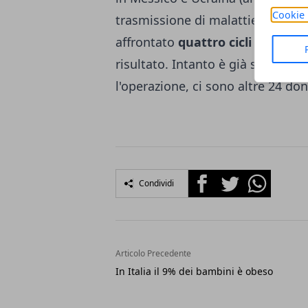
Cookie 
trasmissione di malattie genetic
affrontato
quattro cicli di fecon
risultato. Intanto è già stato res
l'operazione, ci sono altre 24 d
Facebook
Twitter
Whatsapp
Condividi
Articolo Precedente
In Italia il 9% dei bambini è obeso