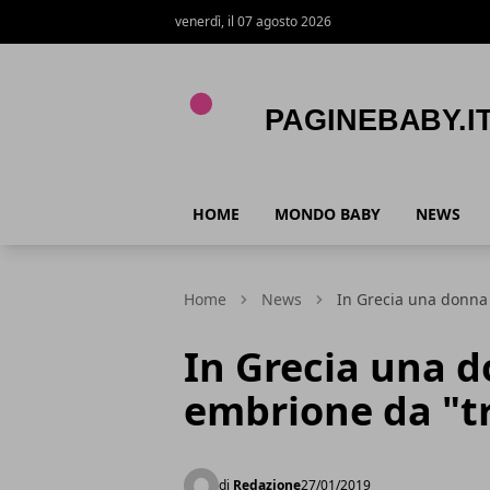
venerdì, il 07 agosto 2026
PagineBaby.it
HOME
MONDO BABY
NEWS
Home
News
In Grecia una donna 
In Grecia una d
embrione da "tr
di
Redazione
27/01/2019