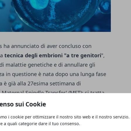
s ha annunciato di aver concluso con
la
tecnica degli embrioni "a tre genitori
",
di malattie genetiche e di annullare gli
danza in questione è nata dopo una lunga fase
ca è già alla 27esima settimana di
 Maternal Spindle Transfer' (MST): si tratta
arre il
nucleo dell'ovulo
di una paziente e
enso sui Cookie
rice. Le possibilità di gravidanza sono
amo i cookie per ottimizzare il nostro sito web e il nostro servizio.
tto, come testimoniato anche in altri casi
re a quali categorie dare il tuo consenso.
n tecniche diverse), evitano la