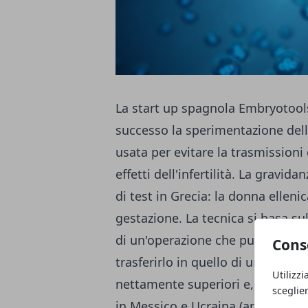
La start up spagnola Embryotool
successo la sperimentazione del
usata per evitare la trasmissioni 
effetti dell'infertilità. La gravi
di test in Grecia: la donna elleni
gestazione. La tecnica si basa sul
di un'operazione che punta a estr
Cons
trasferirlo in quello di una donat
Utilizzi
nettamente superiori e, soprattu
sceglie
in Messico e Ucraina (anche se co