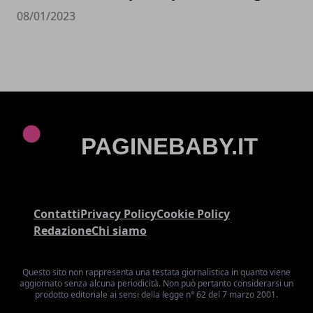
08/01/2023
Contatti
Privacy Policy
Cookie Policy
Redazione
Chi siamo
Questo sito non rappresenta una testata giornalistica in quanto viene
aggiornato senza alcuna periodicità. Non può pertanto considerarsi un
prodotto editoriale ai sensi della legge n° 62 del 7 marzo 2001.