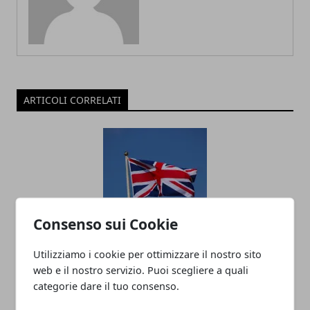
ARTICOLI CORRELATI
Consenso sui Cookie
Come insegnare l’inglese ai bambini
Utilizziamo i cookie per ottimizzare il nostro sito
web e il nostro servizio. Puoi scegliere a quali
05/11/2022
categorie dare il tuo consenso.