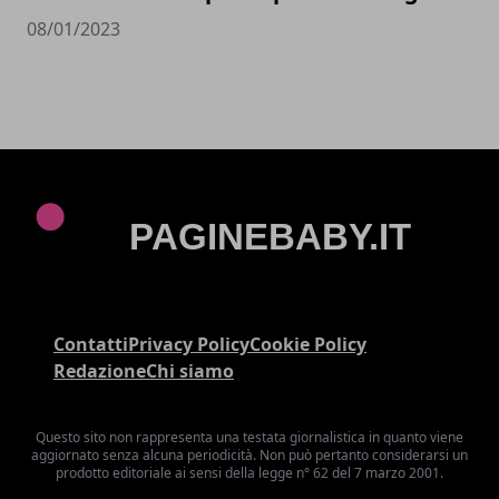
08/01/2023
Contatti
Privacy Policy
Cookie Policy
Redazione
Chi siamo
Questo sito non rappresenta una testata giornalistica in quanto viene
aggiornato senza alcuna periodicità. Non può pertanto considerarsi un
prodotto editoriale ai sensi della legge n° 62 del 7 marzo 2001.