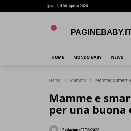
giovedì, il 06 agosto 2026
PagineBaby.it
HOME
MONDO BABY
NEWS
Home
Mamme
Mamme e smart wo
Mamme e smart 
per una buona 
di
Redazione
07/06/2022