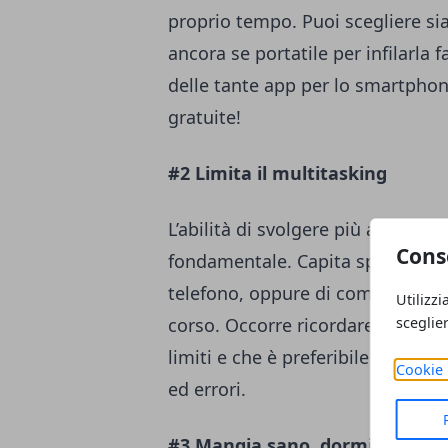
proprio tempo. Puoi scegliere sia
ancora se portatile per infilarla 
delle tante app per lo smartphon
gratuite!
#2 Limita il multitasking
L’abilità di svolgere più azioni 
Cons
fondamentale. Capita spesso di s
telefono, oppure di completare u
Utilizzi
corso. Occorre ricordare, però, c
sceglie
limiti e che è preferibile dedicar
Cookie 
ed errori.
#3 Mangia sano, dormi bene