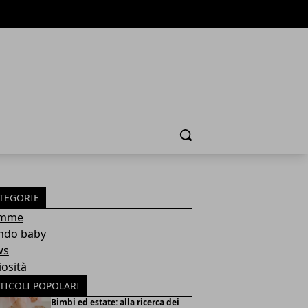
Cerca
TEGORIE
mme
do baby
ws
iosità
TICOLI POPOLARI
Bimbi ed estate: alla ricerca dei