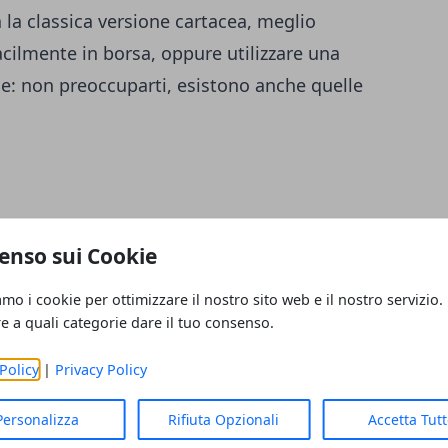
 la classica versione cartacea, meglio
facilmente in borsa, oppure utilizzare una
e: non preoccuparti, esistono anche quelle
in contemporanea, oggigiorno, è quanto mai
enso sui Cookie
crivere una email mentre si parla al
na relazione quando la riunione è già in
amo i cookie per ottimizzare il nostro sito web e il nostro servizio.
he anche le menti più brillanti hanno dei
re a quali categorie dare il tuo consenso.
si ad un compito per volta per evitare sviste
Policy
|
Privacy Policy
Personalizza
Rifiuta Opzionali
Accetta Tut