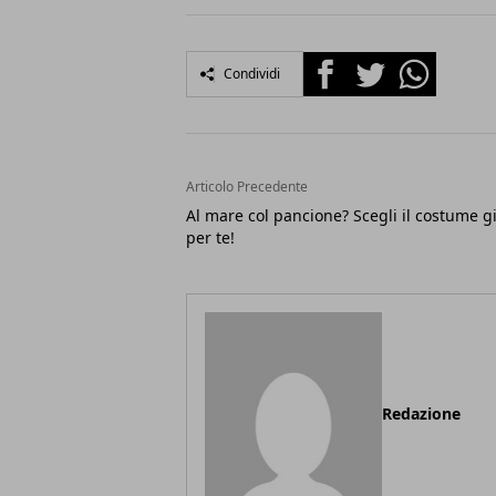
Facebook
Twitter
Whatsapp
Condividi
Articolo Precedente
Al mare col pancione? Scegli il costume g
per te!
Redazione