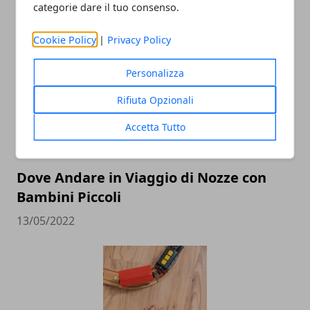
Come insegnare l’inglese ai bambini
categorie dare il tuo consenso.
05/11/2022
Cookie Policy
|
Privacy Policy
Personalizza
Rifiuta Opzionali
Accetta Tutto
Dove Andare in Viaggio di Nozze con
Bambini Piccoli
13/05/2022